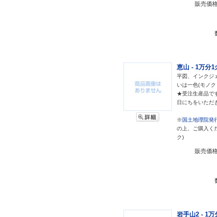
販売価
恵山 - 1万分
平図、インクジェ
いは一色(モノク
★受注生産品で
日にちをいただ
※
国土地理院発行
の上、ご購入く
ク)
販売価
岩手山2 - 1