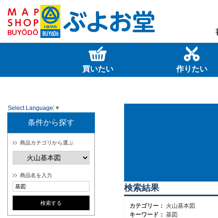
買いたい
作りたい
Select Language
▼
条件から探す
商品カテゴリから選ぶ
商品名を入力
検索結果
カテゴリー：
火山基本図
キーワード：
基図