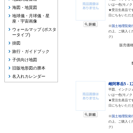
いは一色(モノク
海図・地質図
★受注生産品で
日にちをいただ
地球儀・月球儀・星
座・宇宙画像
※
国土地理院発行
ウォールマップ (ポスタ
の上、ご購入く
ータイプ)
ク)
掛図
販売価
旅行・ガイドブック
子供向け地図
旧版地形図の謄本
名入れカレンダー
雌阿寒岳5 - 
平図、インクジェ
いは一色(モノク
★受注生産品で
日にちをいただ
※
国土地理院発行
の上、ご購入く
ク)