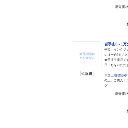
販売価
岩手山6 - 1
平図、インクジェ
いは一色(モノク
★受注生産品で
日にちをいただ
※
国土地理院発行
の上、ご購入く
ク)
販売価