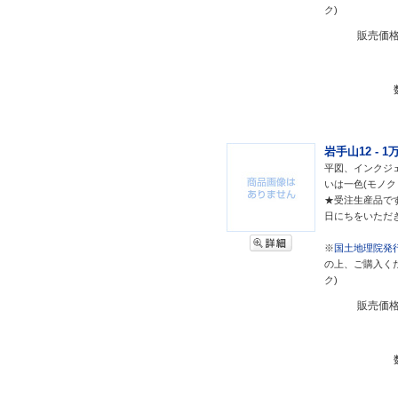
ク)
販売価
岩手山12 - 
平図、インクジェ
いは一色(モノク
★受注生産品で
日にちをいただ
※
国土地理院発行
の上、ご購入く
ク)
販売価