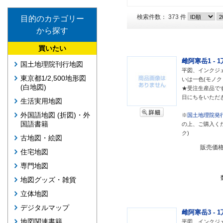
検索件数： 373 件
目的のカテゴリー
から探す
買いたい
雌阿寒岳1 - 
国土地理院刊行地図
平図、インクジェ
東京都1/2,500地形図
いは一色(モノク
(白地図)
★受注生産品で
日にちをいただ
生活実用地図
外国語地図 (折図)・外
※
国土地理院発行
国語書籍
の上、ご購入く
ク)
古地図・絵図
販売価
住宅地図
専門地図
地図グッズ・雑貨
立体地図
デジタルマップ
雌阿寒岳3 - 
地図関連書籍
平図、インクジェ