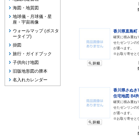
海図・地質図
地球儀・月球儀・星
座・宇宙画像
ウォールマップ (ポスタ
香川県直島町 <
ータイプ)
確実に積み重ね
せたゼンリンの
掛図
が選べます。
旅行・ガイドブック
※お取り寄せと
子供向け地図
旧版地形図の謄本
名入れカレンダー
香川県さぬき市
住宅地図 B4判
確実に積み重ね
せたゼンリンの
が選べます。
※お取り寄せと