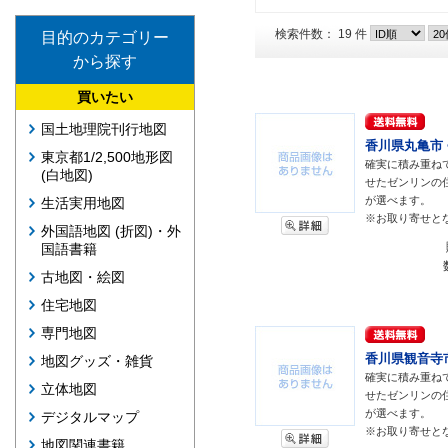
検索件数： 19 件
目的のカテゴリー
から探す
買いたい
国土地理院刊行地図
香川県丸亀市 <
東京都1/2,500地形図
確実に積み重ね
(白地図)
せたゼンリンの
が選べます。
生活実用地図
※お取り寄せと
外国語地図 (折図)・外
国語書籍
古地図・絵図
住宅地図
専門地図
香川県観音寺市 
地図グッズ・雑貨
確実に積み重ね
立体地図
せたゼンリンの
が選べます。
デジタルマップ
※お取り寄せと
地図関連書籍