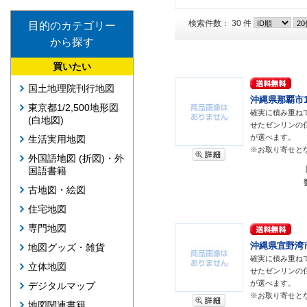
検索件数： 30 件
目的のカテゴリー
から探す
買いたい
国土地理院刊行地図
沖縄県那覇市1(
東京都1/2,500地形図
確実に積み重ね
(白地図)
せたゼンリンの
が選べます。
生活実用地図
※お取り寄せと
外国語地図 (折図)・外
国語書籍
古地図・絵図
住宅地図
専門地図
沖縄県宜野湾市 
地図グッズ・雑貨
確実に積み重ね
立体地図
せたゼンリンの
が選べます。
デジタルマップ
※お取り寄せと
地図関連書籍