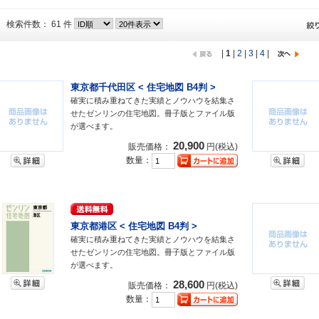
検索件数： 61 件
|
1
|
2
|
3
|
4
|
東京都千代田区 < 住宅地図 B4判 >
確実に積み重ねてきた実績とノウハウを結集さ
せたゼンリンの住宅地図。冊子版とファイル版
が選べます。
20,900
販売価格：
円(税込)
数量：
東京都港区 < 住宅地図 B4判 >
確実に積み重ねてきた実績とノウハウを結集さ
せたゼンリンの住宅地図。冊子版とファイル版
が選べます。
28,600
販売価格：
円(税込)
数量：