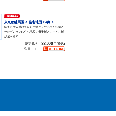
東京都練馬区 < 住宅地図 B4判 >
確実に積み重ねてきた実績とノウハウを結集さ
せたゼンリンの住宅地図。冊子版とファイル版
が選べます。
33,000
販売価格：
円(税込)
数量：