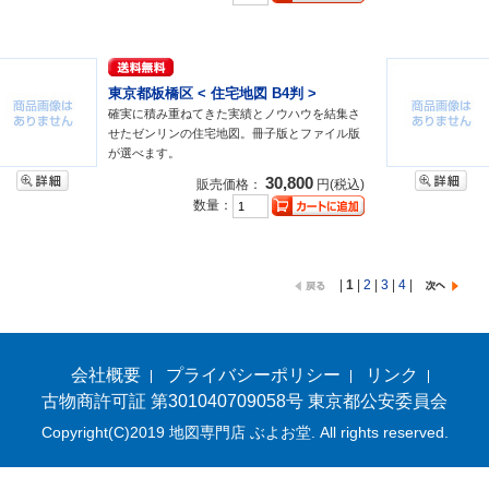
東京都板橋区 < 住宅地図 B4判 >
確実に積み重ねてきた実績とノウハウを結集さ
せたゼンリンの住宅地図。冊子版とファイル版
が選べます。
30,800
販売価格：
円(税込)
数量：
|
1
|
2
|
3
|
4
|
会社概要
プライバシーポリシー
リンク
古物商許可証 第301040709058号 東京都公安委員会
Copyright(C)2019 地図専門店 ぶよお堂. All rights reserved.