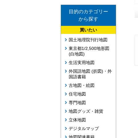
目的のカテゴリー
から探す
買いたい
国土地理院刊行地図
東京都1/2,500地形図
(白地図)
生活実用地図
外国語地図 (折図)・外
国語書籍
古地図・絵図
住宅地図
専門地図
地図グッズ・雑貨
立体地図
デジタルマップ
地図関連書籍