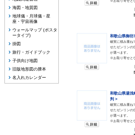
※お取り寄せと
海図・地質図
地球儀・月球儀・星
座・宇宙画像
ウォールマップ (ポスタ
ータイプ)
和歌山県御坊市 
確実に積み重ね
掛図
せたゼンリンの
旅行・ガイドブック
が選べます。
※お取り寄せと
子供向け地図
旧版地形図の謄本
名入れカレンダー
和歌山県湯浅町
判 >
確実に積み重ね
せたゼンリンの
が選べます。
※お取り寄せと