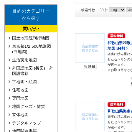
検索件数： 30 件
目的のカテゴリー
から探す
買いたい
国土地理院刊行地図
和歌山県和歌山
東京都1/2,500地形図
地図 B4判 >
(白地図)
確実に積み重ね
せたゼンリンの
生活実用地図
が選べます。
外国語地図 (折図)・外
※お取り寄せと
国語書籍
古地図・絵図
住宅地図
専門地図
地図グッズ・雑貨
和歌山県海南市 
立体地図
確実に積み重ね
せたゼンリンの
デジタルマップ
が選べます。
地図関連書籍