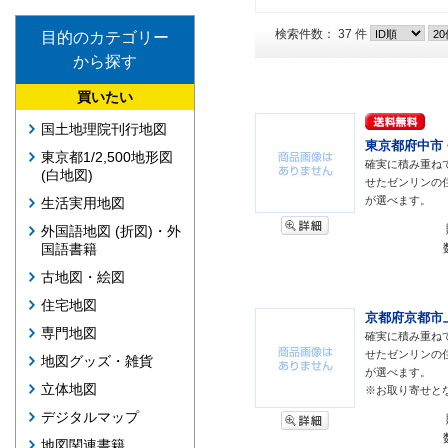
検索件数： 37 件
目的のカテゴリー
から探す
買いたい
国土地理院刊行地図
東京都府中市 <
東京都1/2,500地形図
確実に積み重ね
(白地図)
せたゼンリンの
が選べます。
生活実用地図
外国語地図 (折図)・外
国語書籍
古地図・絵図
住宅地図
京都府京都市上
専門地図
確実に積み重ね
せたゼンリンの
地図グッズ・雑貨
が選べます。
立体地図
※お取り寄せと
デジタルマップ
地図関連書籍