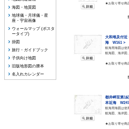
★お取り寄せ商
海図・地質図
地球儀・月球儀・星
座・宇宙画像
ウォールマップ (ポスタ
ータイプ)
大和堆及付近 
掛図
海 W161 >
航海用海図は使
旅行・ガイドブック
航海図、海岸図
子供向け地図
★お取り寄せ商
旧版地形図の謄本
名入れカレンダー
都井岬至第1紀
本近海 W247
航海用海図は使
航海図、海岸図
★お取り寄せ商