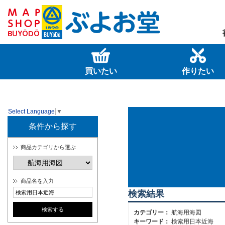
買いたい
作りたい
Select Language
▼
条件から探す
商品カテゴリから選ぶ
商品名を入力
検索結果
カテゴリー：
航海用海図
キーワード：
検索用日本近海