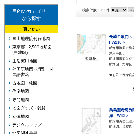
検索件数： 21 件
目的のカテゴリー
から探す
買いたい
長崎至厦門 <
国土地理院刊行地図
FW210 >
東京都1/2,500地形図
航海用海図に漁
(白地図)
業用海図。
航海用海図は使
生活実用地図
航海図、海岸図
外国語地図 (折図)・外
国語書籍
★お取り寄せ商
古地図・絵図
住宅地図
専門地図
地図グッズ・雑貨
鳥島至母島列島
海 W83 >
立体地図
航海用海図は使
デジタルマップ
航海図、海岸図
地図関連書籍