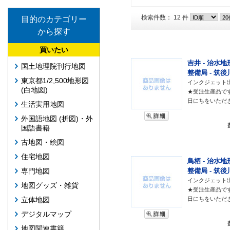
検索件数： 12 件
目的のカテゴリー
から探す
買いたい
吉井 - 治水地
国土地理院刊行地図
整備局 - 筑後
東京都1/2,500地形図
インクジェット
(白地図)
★受注生産品で
日にちをいただ
生活実用地図
外国語地図 (折図)・外
国語書籍
古地図・絵図
住宅地図
鳥栖 - 治水地
整備局 - 筑後
専門地図
インクジェット
地図グッズ・雑貨
★受注生産品で
日にちをいただ
立体地図
デジタルマップ
地図関連書籍