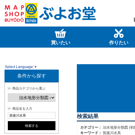
買いたい
作りたい
Select Language
▼
条件から探す
商品カテゴリから選ぶ
商品名を入力
検索結果
カテゴリー：
治水地形分類図 (初
キーワード：
筑後川水系