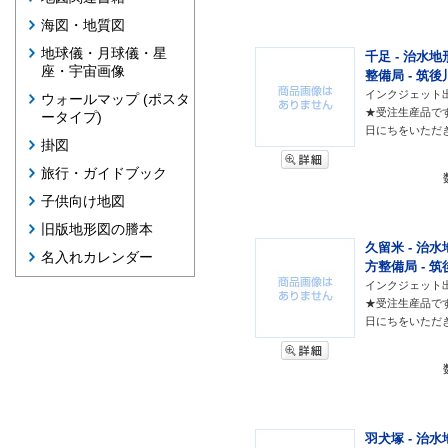
海図・地質図
地球儀・月球儀・星
千足 - 治水地
座・宇宙画像
整備局 - 筑後
インクジェット
ウォールマップ (ポスタ
★受注生産品で
ータイプ)
日にちをいただ
掛図
旅行・ガイドブック
子供向け地図
旧版地形図の謄本
久留米 - 治水
名入れカレンダー
方整備局 - 筑
インクジェット
★受注生産品で
日にちをいただ
羽犬塚 - 治水