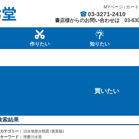
MYページ
カート
|
03-3271-2410
書店様からのお問い合わせは
03-63
作りたい
知りたい
買いたい
検索結果
カテゴリー：
治水地形分類図 (更新版)
キーワード：
球磨川水系