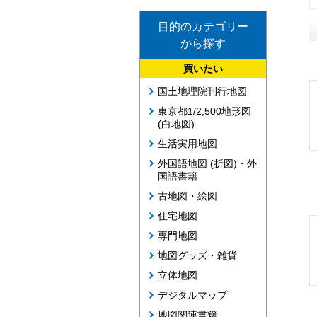
目的のカテゴリー
から探す
買いたい
国土地理院刊行地図
東京都1/2,500地形図
(白地図)
生活実用地図
外国語地図 (折図)・外
国語書籍
古地図・絵図
住宅地図
専門地図
地図グッズ・雑貨
立体地図
デジタルマップ
地図関連書籍