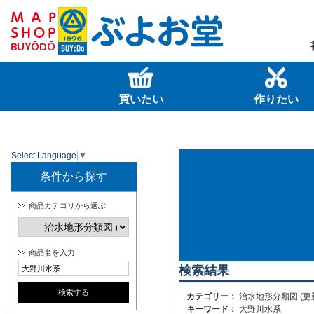
買いたい
作りたい
Select Language
▼
条件から探す
商品カテゴリから選ぶ
商品名を入力
検索結果
カテゴリー：
治水地形分類図 (更
キーワード：
大野川水系