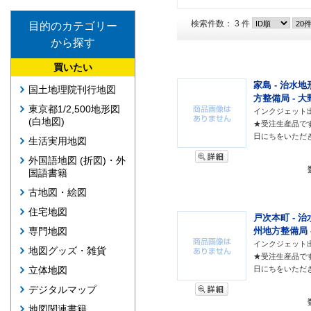
検索件数： 3 件
目的のカテゴリー
から探す
買いたい
家島 - 治水地
国土地理院刊行地図
方整備局 - 大
東京都1/2,500地形図
インクジェット
(白地図)
★受注生産品で
日にちをいただ
生活実用地図
外国語地図 (折図)・外
国語書籍
古地図・絵図
住宅地図
戸次本町 - 治
州地方整備局 
専門地図
インクジェット
地図グッズ・雑貨
★受注生産品で
日にちをいただ
立体地図
デジタルマップ
地図関連書籍