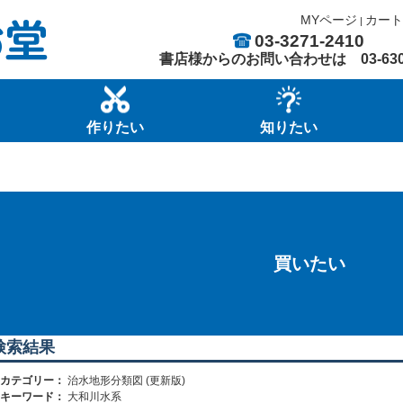
MYページ
カート
|
03-3271-2410
書店様からのお問い合わせは
03-63
作りたい
知りたい
買いたい
検索結果
カテゴリー：
治水地形分類図 (更新版)
キーワード：
大和川水系