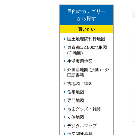
目的のカテゴリー
から探す
買いたい
国土地理院刊行地図
東京都1/2,500地形図
(白地図)
生活実用地図
外国語地図 (折図)・外
国語書籍
古地図・絵図
住宅地図
専門地図
地図グッズ・雑貨
立体地図
デジタルマップ
地図関連書籍