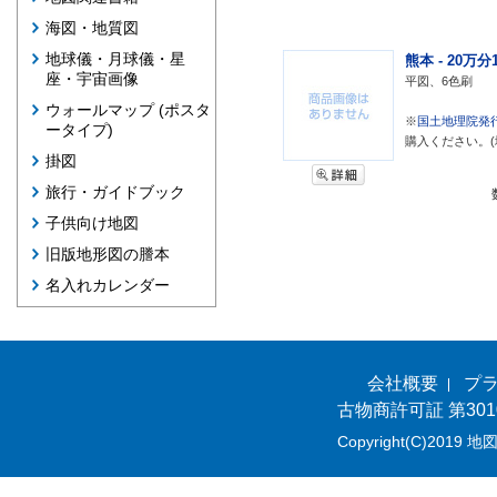
海図・地質図
地球儀・月球儀・星
熊本 - 20万分1
座・宇宙画像
平図、6色刷
ウォールマップ (ポスタ
※
国土地理院発
ータイプ)
購入ください。(
掛図
旅行・ガイドブック
子供向け地図
旧版地形図の謄本
名入れカレンダー
会社概要
プ
古物商許可証 第301
Copyright(C)2019 地