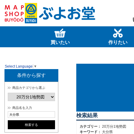
買いたい
作りたい
Select Language
▼
条件から探す
商品カテゴリから選ぶ
商品名を入力
検索結果
カテゴリー：
20万分1地勢図
キーワード：
大分県