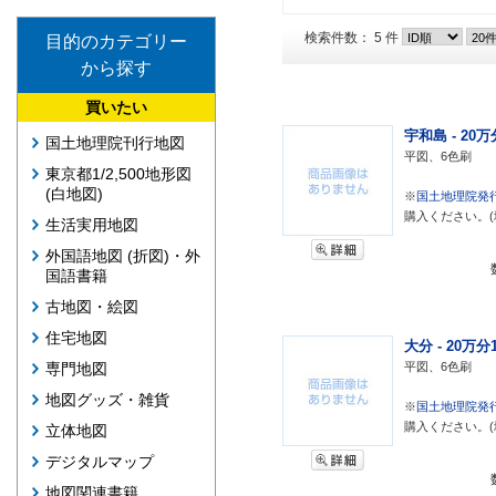
検索件数： 5 件
目的のカテゴリー
から探す
買いたい
宇和島 - 20万分
国土地理院刊行地図
平図、6色刷
東京都1/2,500地形図
(白地図)
※
国土地理院発
購入ください。(
生活実用地図
外国語地図 (折図)・外
国語書籍
古地図・絵図
住宅地図
大分 - 20万分1
平図、6色刷
専門地図
地図グッズ・雑貨
※
国土地理院発
購入ください。(
立体地図
デジタルマップ
地図関連書籍