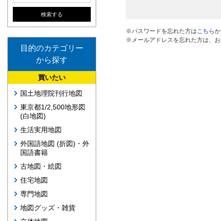
※パスワードを忘れた方は
こちら
か
※メールアドレスを忘れた方は、お
目的のカテゴリー
から探す
買いたい
国土地理院刊行地図
東京都1/2,500地形図
(白地図)
生活実用地図
外国語地図 (折図)・外
国語書籍
古地図・絵図
住宅地図
専門地図
地図グッズ・雑貨