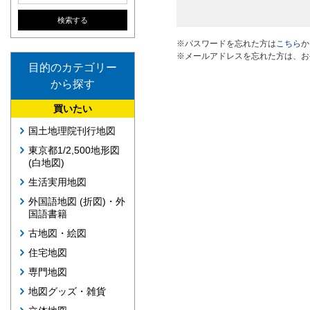
※パスワードを忘れた方は
こちら
か
※メールアドレスを忘れた方は、お
目的のカテゴリー
から探す
買いたい
国土地理院刊行地図
東京都1/2,500地形図
(白地図)
生活実用地図
外国語地図 (折図)・外
国語書籍
古地図・絵図
住宅地図
専門地図
地図グッズ・雑貨