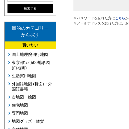
※パスワードを忘れた方は
こちら
か
※メールアドレスを忘れた方は、お
目的のカテゴリー
から探す
買いたい
国土地理院刊行地図
東京都1/2,500地形図
(白地図)
生活実用地図
外国語地図 (折図)・外
国語書籍
古地図・絵図
住宅地図
専門地図
地図グッズ・雑貨