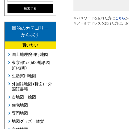
※パスワードを忘れた方は
こちら
か
※メールアドレスを忘れた方は、お
目的のカテゴリー
から探す
買いたい
国土地理院刊行地図
東京都1/2,500地形図
(白地図)
生活実用地図
外国語地図 (折図)・外
国語書籍
古地図・絵図
住宅地図
専門地図
地図グッズ・雑貨