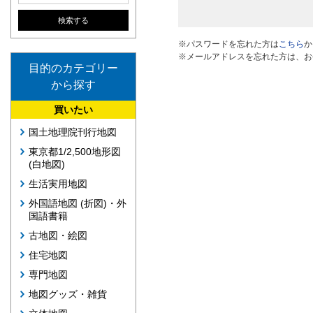
※パスワードを忘れた方は
こちら
か
※メールアドレスを忘れた方は、お
目的のカテゴリー
から探す
買いたい
国土地理院刊行地図
東京都1/2,500地形図
(白地図)
生活実用地図
外国語地図 (折図)・外
国語書籍
古地図・絵図
住宅地図
専門地図
地図グッズ・雑貨